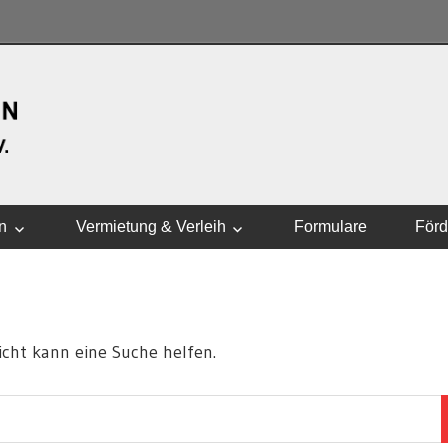
WASSERSPORTVEREI
n
Vermietung & Verleih
Formulare
Förd
eicht kann eine Suche helfen.