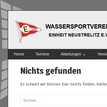
Zum
Inhalt
springen
EINHEIT
Home
Termine
Abteilungen
Verei
NEUSTRELITZ
E.V.
Nichts gefunden
Es scheint wir können hier nichts finden. Viell