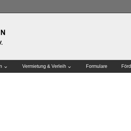
WASSERSPORTVEREI
n
Vermietung & Verleih
Formulare
Förd