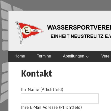
Zum
Inhalt
springen
EINHEIT
Home
Termine
Abteilungen
Verei
NEUSTRELITZ
E.V.
Kontakt
Ihr Name (Pflichtfeld)
Ihre E-Mail-Adresse (Pflichtfeld)