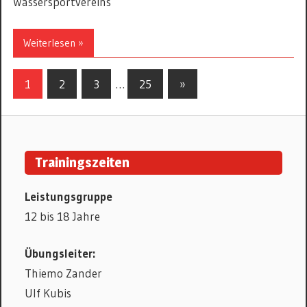
Wassersportvereins
Weiterlesen »
Beitrags-
Nächste
1
2
3
…
25
»
Beiträge
Navigation
Trainingszeiten
Leistungsgruppe
12 bis 18 Jahre
Übungsleiter:
Thiemo Zander
Ulf Kubis