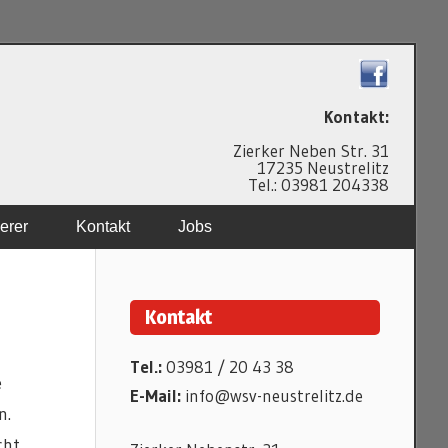
N
Kontakt:
Zierker Neben Str. 31
17235 Neustrelitz
Tel.: 03981 204338
erer
Kontakt
Jobs
Kontakt
Tel.:
03981 / 20 43 38
e
E-Mail:
info@wsv-neustrelitz.de
n.
cht