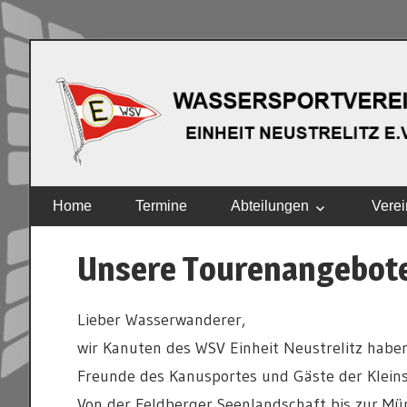
Zum
Inhalt
springen
EINHEIT
Home
Termine
Abteilungen
Verei
NEUSTRELITZ
E.V.
Unsere Tourenangebot
Lieber Wasserwanderer,
wir Kanuten des WSV Einheit Neustrelitz haben
Freunde des Kanusportes und Gäste der Kleins
Von der Feldberger Seenlandschaft bis zur Mür