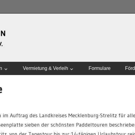
WASSERSPORTVEREI
n
Vermietung & Verleih
Formulare
Förd
e
 im Auftrag des Landkreises Mecklenburg-Strelitz für all
eenplatte sieben der schönsten Paddeltouren beschriebe
itz, von der Tagestour bis zur 14-tägigen Urlaubstour rei