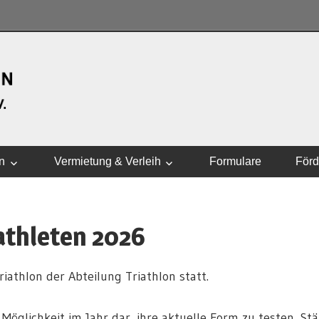
WASSERSPORTVEREI
n
Vermietung & Verleih
Formulare
Förd
iathleten 2026
iathlon der Abteilung Triathlon statt.
e Möglichkeit im Jahr dar, ihre aktuelle Form zu testen, St