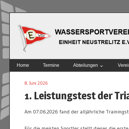
Zum
Inhalt
springen
EINHEIT
Home
Termine
Abteilungen
Verei
NEUSTRELITZ
E.V.
8. Juni 2026
1. Leistungstest der Tr
Am 07.06.2026 fand der alljährliche Trainingstr
Für die meisten Sportler stellt dieses die erst