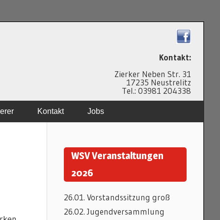
N
Kontakt:
Zierker Neben Str. 31
17235 Neustrelitz
Tel.: 03981 204338
erer
Kontakt
Jobs
WSV Veranstaltungen
2026
26.01. Vorstandssitzung groß
26.02. Jugendversammlung
ärken