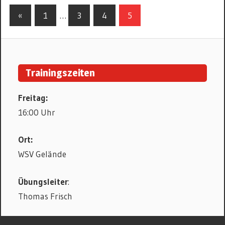
Beitrags-
Vorherige
«
1
…
3
4
5
Beiträge
Navigation
Trainingszeiten
Freitag:
16:00 Uhr
Ort:
WSV Gelände
Übungsleiter
:
Thomas Frisch