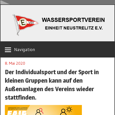
Zum
W
Inhalt
springen
EINHEIT
Navigation
NEUSTRELITZ
E.V.
8. Mai 2020
Der Individualsport und der Sport in
kleinen Gruppen kann auf den
Außenanlagen des Vereins wieder
stattfinden.