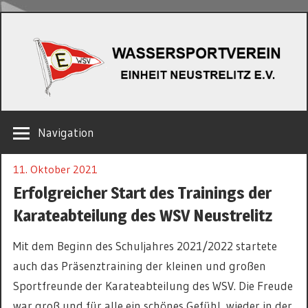
Zum
W
Inhalt
springen
EINHEIT
Navigation
NEUSTRELITZ
E.V.
11. Oktober 2021
Erfolgreicher Start des Trainings der
Karateabteilung des WSV Neustrelitz
Mit dem Beginn des Schuljahres 2021/2022 startete
auch das Präsenztraining der kleinen und großen
Sportfreunde der Karateabteilung des WSV. Die Freude
war groß und für alle ein schönes Gefühl, wieder in der