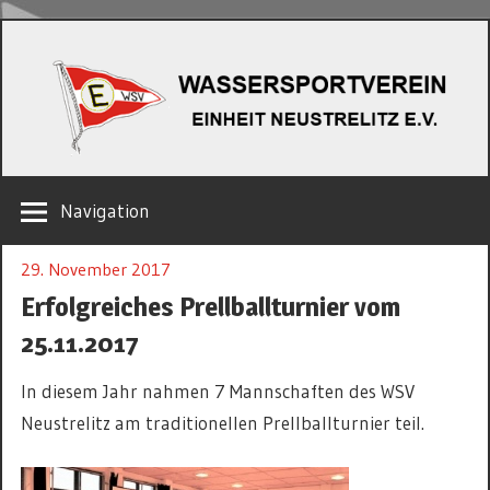
Zum
W
Inhalt
springen
EINHEIT
Navigation
NEUSTRELITZ
E.V.
29. November 2017
Erfolgreiches Prellballturnier vom
25.11.2017
In diesem Jahr nahmen 7 Mannschaften des WSV
Neustrelitz am traditionellen Prellballturnier teil.