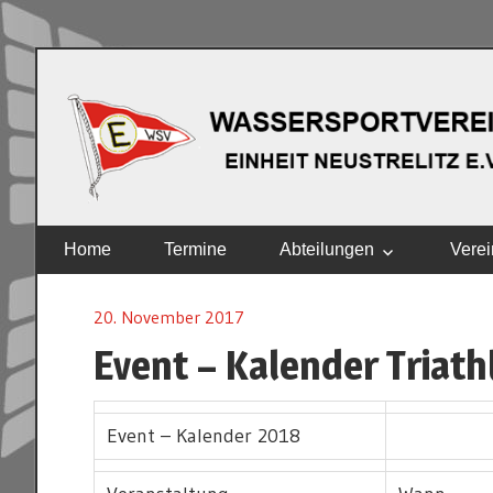
Zum
Inhalt
springen
EINHEIT
Home
Termine
Abteilungen
Verei
NEUSTRELITZ
E.V.
20. November 2017
Event – Kalender Triath
Event – Kalender 2018