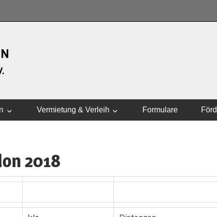
WASSERSPORTVEREI
n
Vermietung & Verleih
Formulare
Förd
lon 2018