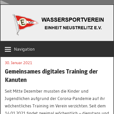
Zum
W
Inhalt
springen
EINHEIT
Navigation
NEUSTRELITZ
E.V.
30. Januar 2021
Gemeinsames digitales Training der
Kanuten
Seit Mitte Dezember mussten die Kinder und
Jugendlichen aufgrund der Corona-Pandemie auf ihr
wöchentliches Training im Verein verzichten. Seit dem
14.01.2021 findet zweimal wöchentlich – dienstags und