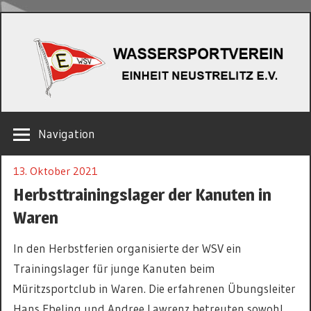
Zum
W
Inhalt
springen
EINHEIT
Navigation
NEUSTRELITZ
E.V.
13. Oktober 2021
Herbsttrainingslager der Kanuten in
Waren
In den Herbstferien organisierte der WSV ein
Trainingslager für junge Kanuten beim
Müritzsportclub in Waren. Die erfahrenen Übungsleiter
Hans Ebeling und Andree Lawrenz betreuten sowohl