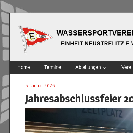
Zum
Inhalt
springen
EINHEIT
Home
Termine
Abteilungen
Verei
NEUSTRELITZ
E.V.
5. Januar 2026
Jahresabschlussfeier 2