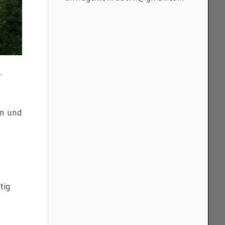
.
en und
tig