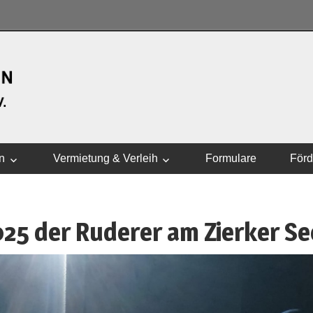
WASSERSPORTVEREI
n
Vermietung & Verleih
Formulare
Förd
025 der Ruderer am Zierker Se