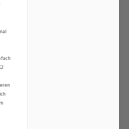
-
nal
nfach
K2
teren
ich
em