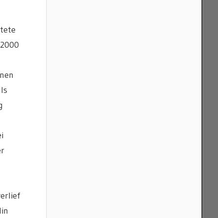
tete
 2000
nnen
ls
g
i
er
erlief
lin