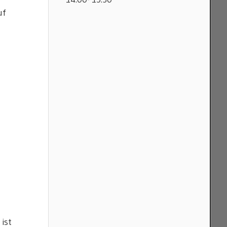
uf
ist