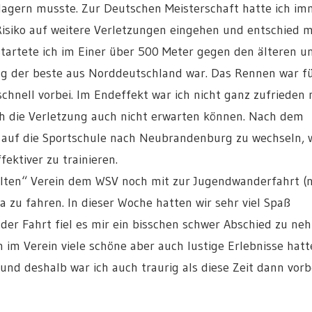
rlagern musste. Zur Deutschen Meisterschaft hatte ich im
Risiko auf weitere Verletzungen eingehen und entschied m
tartete ich im Einer über 500 Meter gegen den älteren u
ng der beste aus Norddeutschland war. Das Rennen war f
chnell vorbei. Im Endeffekt war ich nicht ganz zufrieden 
rch die Verletzung auch nicht erwarten können. Nach dem
 auf die Sportschule nach Neubrandenburg zu wechseln, w
ektiver zu trainieren.
alten“ Verein dem WSV noch mit zur Jugendwanderfahrt (
 zu fahren. In dieser Woche hatten wir sehr viel Spaß
r Fahrt fiel es mir ein bisschen schwer Abschied zu ne
 im Verein viele schöne aber auch lustige Erlebnisse hatt
 und deshalb war ich auch traurig als diese Zeit dann vorb