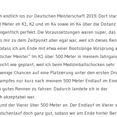
 endlich los zur Deutschen Meisterschaft 2019. Dort star
 Meter im K1, K2 und im K4 sowie im K4 über die Distanz
eigentlich perfekt. Die Voraussetzungen waren super, das
as mir zu dem Zeitpunkt aber egal war, weil ich dieses Re
sodass ich am Ende mit etwa einer Bootslänge Vorsprung a
eutscher Meister“ Im K1 über 500 Meter in meinem Jahrgan
icht wie geplant, weil ich beim Medizinballschocken sehr
wenige Chancen auf eine Platzierung unter den ersten Dre
kampfes nur kurz nach meinem 500 Meter Endlauf im Ein
in gutes Rennen zu fahren. Dadurch landete ich in der
h akzeptabel war.
d der Vierer über 500 Meter an. Der Endlauf im Vierer v
ischenlauf doch ganz gut, sodass wir am Ende hinter Ber