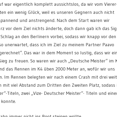
f war eigentlich komplett aussichtslos, da wir vom Vierer
en ein wenig Glück, weil es unseren Gegnern auch nicht
 spannend und anstrengend. Nach dem Start waren wir
urz vor dem Ziel nichts änderte, doch dann gab ich das Sig
Schlag an den Berlinern vorbei, sodass wir knapp vor den
 so unerwartet, dass ich im Ziel zu meinem Partner Paavo
 gerechnet“. Das war in dem Moment so lustig, dass wir ei
Sieg zu freuen. So waren wir auch „Deutsche Meister“ im 
nd das Rennen im K4 üben 2000 Meter an, wofür wir uns
n. Im Rennen belegten wir nach einem Crash mit drei wei
 mit viel Abstand zum Dritten den Zweiten Platz, sodass 
r“-Titeln, zwei „Vize- Deutscher Meister“- Titeln und ein
 konnte.
hn immer nicht ins Boot steigen wollte.