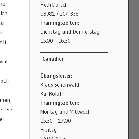
mer
Hedi Dorsch
ich
03981 / 204 338
Trainingszeiten:
nd
Dienstag und Donnerstag
ür
15:00 – 16:30
mit
_______________________________
Canadier
eil
Übungsleiter:
noch
Klaus Schönwald
Kai Roloff
hmen,
Trainingszeiten:
e. Die
Montag und Mittwoch
ei
15:30 – 17:00
Freitag
14:00- 15:30