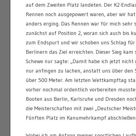
auf dem Zweiten Platz landeten. Der K2-Endlau
Rennen noch ausgepowert waren, aber wir hatt
anders erging. Das Rennen war für mich sehr
zunächst auf Position 2, woran sich auch bis k
zum Endspurt und wir schoben uns Schlag für 
Berlinern das Ziel erreichten. Dieser Sieg kam
Schewe nur sagte: „Damit habe ich jetzt nicht
nur anfingen zu lachen, anstatt uns über den 
über 500 Meter. Am letzten Wettkampftag sta
vorher nochmal ordentlich vorbereiten musste
Booten aus Berlin, Karlsruhe und Dresden noch
die Meisterschaften mit zwei „Deutscher Meiste
Fünften Platz im Kanumehrkampf abschließen
Wobei ich am Anfang meiner sportlichen Laufba