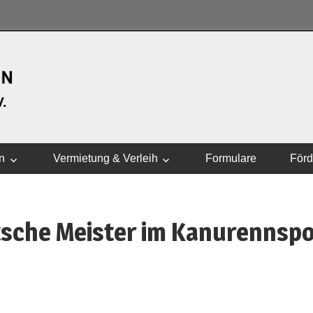
WASSERSPORTVEREI
n
Vermietung & Verleih
Formulare
Förd
tsche Meister im Kanurennspo