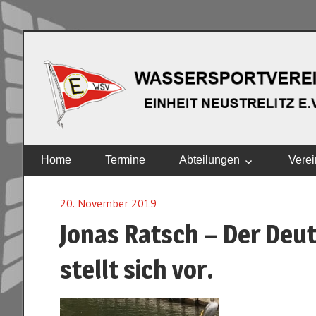
Zum
Inhalt
springen
EINHEIT
Home
Termine
Abteilungen
Verei
NEUSTRELITZ
E.V.
20. November 2019
Jonas Ratsch – Der Deu
stellt sich vor.