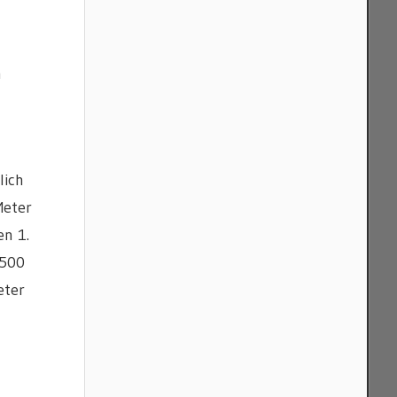
n
lich
Meter
en 1.
 500
eter