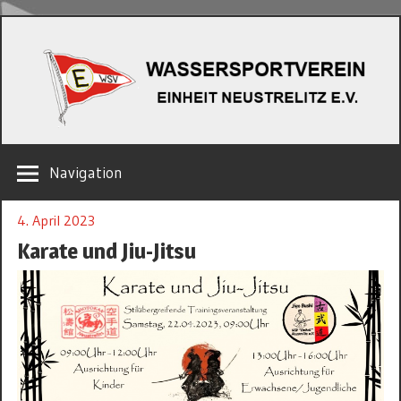
Zum
W
Inhalt
springen
EINHEIT
Navigation
NEUSTRELITZ
E.V.
4. April 2023
Karate und Jiu-Jitsu