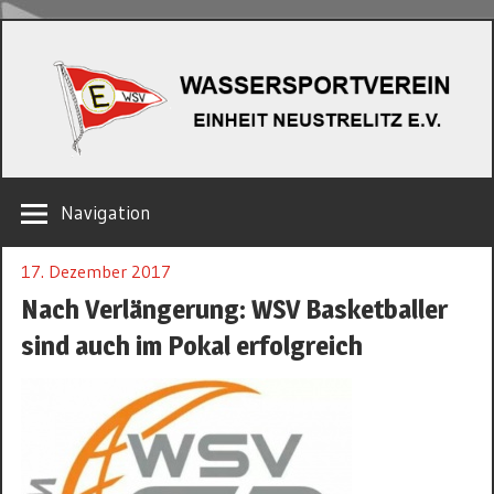
Zum
W
Inhalt
springen
EINHEIT
Navigation
NEUSTRELITZ
E.V.
17. Dezember 2017
Nach Verlängerung: WSV Basketballer
sind auch im Pokal erfolgreich