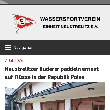
Zum
W
Inhalt
springen
EINHEIT
Navigation
NEUSTRELITZ
E.V.
7. Juli 2026
Neustrelitzer Ruderer paddeln erneut
auf Flüsse in der Republik Polen