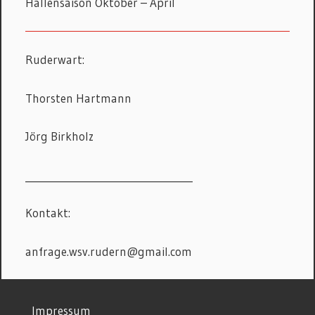
Hallensaison Oktober – April
Ruderwart:
Thorsten Hartmann
Jörg Birkholz
__________________________________
Kontakt:
anfrage.wsv.rudern@gmail.com
©
Impressum