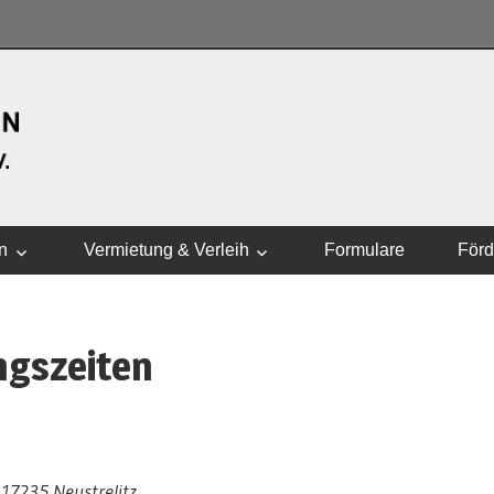
WASSERSPORTVEREI
n
Vermietung & Verleih
Formulare
Förd
ingszeiten
 17235 Neustrelitz