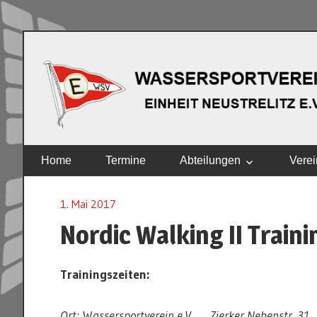
Zum
Inhalt
springen
EINHEIT
Home
Termine
Abteilungen
Verei
NEUSTRELITZ
E.V.
1. Mai 2017
Nordic Walking II Train
Trainingszeiten:
Ort:
W
assersportverein e.V. , Zierker Nebenstr. 31 ,