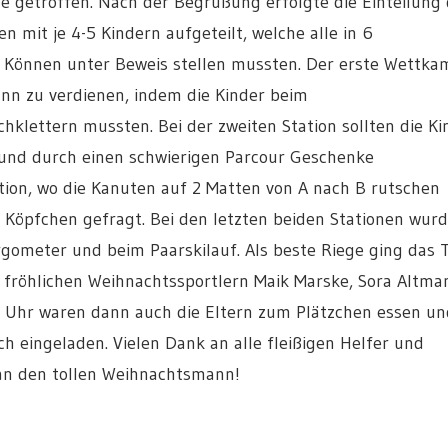
le getroffen. Nach der Begrüßung erfolgte die Einteilung
n mit je 4-5 Kindern aufgeteilt, welche alle in 6
 Können unter Beweis stellen mussten. Der erste Wettka
nn zu verdienen, indem die Kinder beim
klettern mussten. Bei der zweiten Station sollten die Ki
und durch einen schwierigen Parcour Geschenke
tation, wo die Kanuten auf 2 Matten von A nach B rutschen
 Köpfchen gefragt. Bei den letzten beiden Stationen wurd
gometer und beim Paarskilauf. Als beste Riege ging das
fröhlichen Weihnachtssportlern Maik Marske, Sora Altma
Uhr waren dann auch die Eltern zum Plätzchen essen un
 eingeladen. Vielen Dank an alle fleißigen Helfer und
an den tollen Weihnachtsmann!