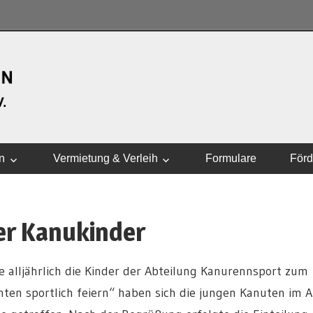
WASSERSPORTVEREI
n
Vermietung & Verleih
Formulare
Förd
er Kanukinder
e alljährlich die Kinder der Abteilung Kanurennsport zum
en sportlich feiern“ haben sich die jungen Kanuten im A