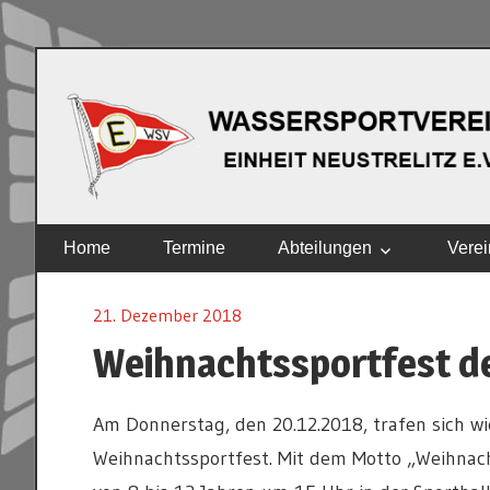
Zum
Inhalt
springen
EINHEIT
Home
Termine
Abteilungen
Verei
NEUSTRELITZ
E.V.
21. Dezember 2018
Weihnachtssportfest d
Am Donnerstag, den 20.12.2018, trafen sich wi
Weihnachtssportfest. Mit dem Motto „Weihnacht