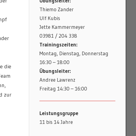
Übungsleiter:
 der
Thiemo Zander
Ulf Kubis
mpf
Jette Kammermeyer
03981 / 204 338
nder
Trainingszeiten:
Montag, Dienstag, Donnerstag
16:30 – 18:00
e die
Übungsleiter:
 Team
Andree Lawrenz
nn,
Freitag 14:30 – 16:00
d zur
Leistungsgruppe
11 bis 14 Jahre