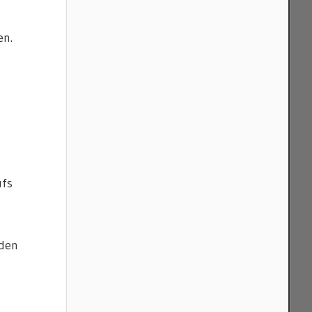
en.
ufs
aden