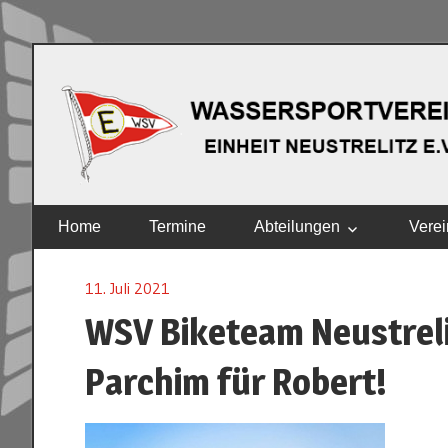
Zum
Inhalt
springen
EINHEIT
Home
Termine
Abteilungen
Verei
NEUSTRELITZ
E.V.
11. Juli 2021
WSV Biketeam Neustrelit
Parchim für Robert!