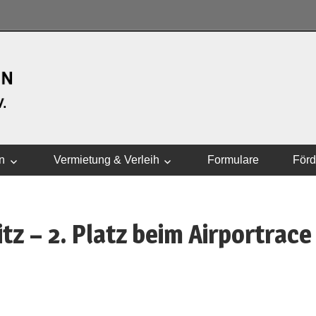
WASSERSPORTVEREI
n
Vermietung & Verleih
Formulare
Förd
z – 2. Platz beim Airportrace