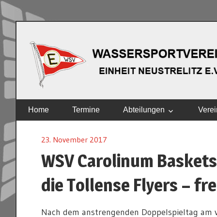
Zum
Inhalt
springen
EINHEIT
Home
Termine
Abteilungen
Verei
NEUSTRELITZ
E.V.
23. November 2017
WSV Carolinum Baskets
die Tollense Flyers – fre
Nach dem anstrengenden Doppelspieltag am 