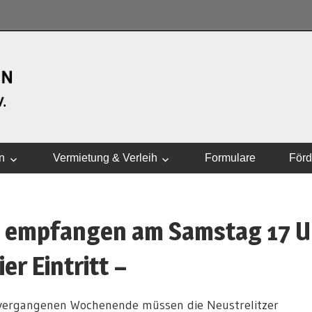
WASSERSPORTVEREI
n
Vermietung & Verleih
Formulare
Förd
 empfangen am Samstag 17 U
ier Eintritt –
vergangenen Wochenende müssen die Neustrelitzer