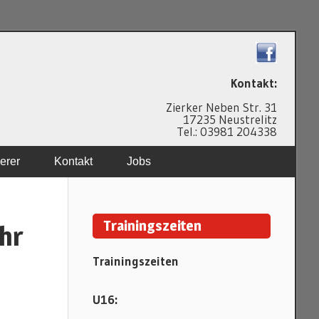
N
Kontakt:
Zierker Neben Str. 31
17235 Neustrelitz
Tel.: 03981 204338
erer
Kontakt
Jobs
Trainingszeiten
hr
Trainingszeiten
U16: