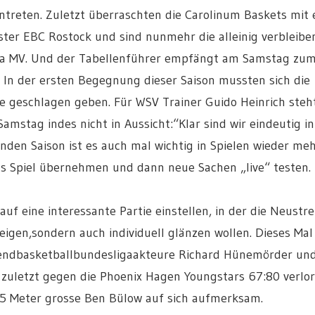
ntreten. Zuletzt überraschten die Carolinum Baskets mit
ter EBC Rostock und sind nunmehr die alleinig verbleibe
ga MV. Und der Tabellenführer empfängt am Samstag zu
In der ersten Begegnung dieser Saison mussten sich die
le geschlagen geben. Für WSV Trainer Guido Heinrich steh
stag indes nicht in Aussicht:“Klar sind wir eindeutig in
enden Saison ist es auch mal wichtig in Spielen wieder me
das Spiel übernehmen und dann neue Sachen „live“ testen.
f eine interessante Partie einstellen, in der die Neustre
igen,sondern auch individuell glänzen wollen. Dieses Mal
ugendbasketballbundesligaakteure Richard Hünemörder un
 zuletzt gegen die Phoenix Hagen Youngstars 67:80 verlor
5 Meter grosse Ben Bülow auf sich aufmerksam.