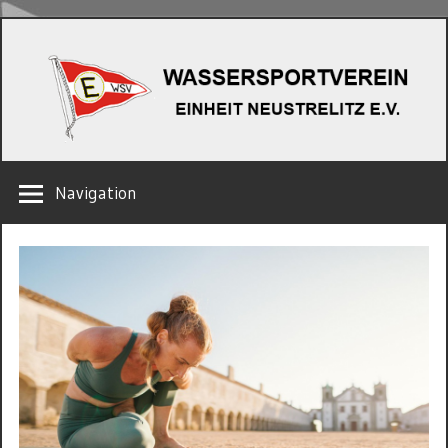
Zum
W
Inhalt
springen
EINHEIT
Navigation
NEUSTRELITZ
E.V.